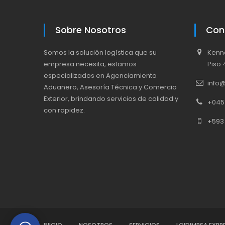
Sobre Nosotros
Con
Somos la solución logística que su
Kenne
empresa necesita, estamos
Piso 
especializados en Agenciamiento
info
Aduanero, Asesoría Técnica y Comercio
Exterior, brindando servicios de calidad y
+045
con rapidez.
+593 