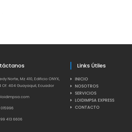
táctanos
Links Útiles
dy Norte, Mz 410, Edificio ONYX,
INICIO
4 Of. 404 Guayaquil, Ecuador
NOSOTROS
SERVICIOS
@loidimpsa.com
LOIDIMPSA EXPRESS
CONTACTO
 015996
99 413 6606