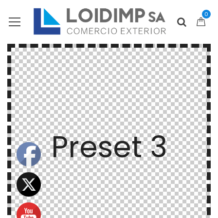
0
Preset 3