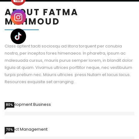
ABOUT FATMA
MAHMOUD
Class aptent taciti sociosqu ad litora torquent per conubia
nostra, per inceptos fores himenaeos. In pharetra, ipsum ac
malesuada cursus, mauris purus semper lorem, in blandit dolor
ligula at quam. Vivamus ultrices porttitor neque, nec vestibulum
turpis pretium nec. Mauris ultricies press Nullam et lacus lacus.
Resources exquisite set arranging .
Development Business
80%
Project Management
70%