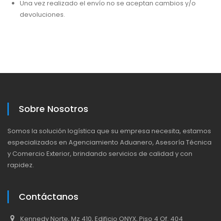
Una vez realizado el envío no se aceptan cambios y/o
devoluciones.
Sobre Nosotros
Somos la solución logística que su empresa necesita, estamos
especializados en Agenciamiento Aduanero, Asesoría Técnica
y Comercio Exterior, brindando servicios de calidad y con
rapidez.
Contáctanos
Kennedy Norte, Mz 410, Edificio ONYX, Piso 4 Of. 404